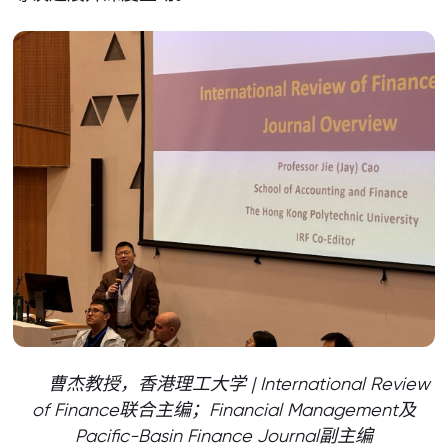
曹杰教授，香港理工大学 | International Review
of Finance联合主编；Financial Management及
Pacific-Basin Finance Journal副主编