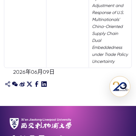
Adjustment and
Response of U.S.
Multinationals'
China-Oriented
Supply Chain
Dual
Embeddedness
under Trade Policy
Uncertainty
2026年06月09日