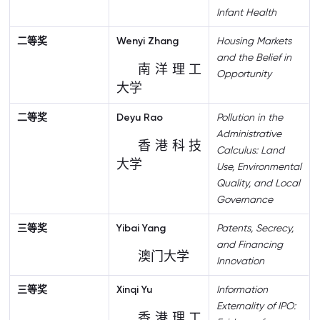
Infant Health
二等奖
Wenyi Zhang
Housing Markets
and the Belief in
南洋理工
Opportunity
大学
二等奖
Deyu Rao
Pollution in the
Administrative
香港科技
Calculus: Land
大学
Use, Environmental
Quality, and Local
Governance
三等奖
Yibai Yang
Patents, Secrecy,
and Financing
澳门大学
Innovation
三等奖
Xinqi Yu
Information
Externality of IPO:
香港理工