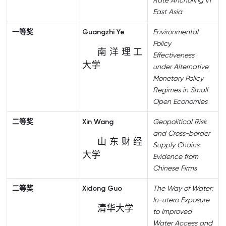
Rate Anchoring in
East Asia
一等奖
Guangzhi Ye
Environmental
Policy
南洋理工
Effectiveness
大学
under Alternative
Monetary Policy
Regimes in Small
Open Economies
二等奖
Xin Wang
Geopolitical Risk
and Cross-border
山东财经
Supply Chains:
大学
Evidence from
Chinese Firms
二等奖
Xidong Guo
The Way of Water:
In-utero Exposure
清华大学
to Improved
Water Access and