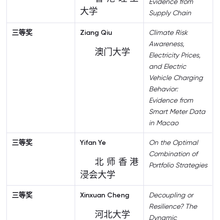
Evidence from
大学
Supply Chain
三等奖
Ziang Qiu
Climate Risk
Awareness,
澳门大学
Electricity Prices,
and Electric
Vehicle Charging
Behavior:
Evidence from
Smart Meter Data
in Macao
三等奖
Yifan Ye
On the Optimal
Combination of
北师香港
Portfolio Strategies
浸会大学
三等奖
Xinxuan Cheng
Decoupling or
Resilience? The
河北大学
Dynamic