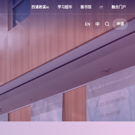
西浦君谋AI
学习超市
图书馆
IT
融合门户
EN
中
申请