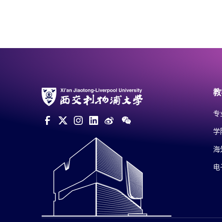
教
专
学
海
电