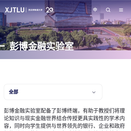
中
教学
彭博金融实验室
招生
科研
学院
全部
校园生活
彭博金融实验室配备了彭博终端，有助于教授们将理
论知识与现实金融世界结合传授更具实践性的学术内
关于我们
容，同时向学生提供与世界领先的银行、企业和政府