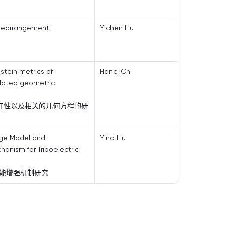
 rearrangement
Yichen Liu
stein metrics of
Hanci Chi
lated geometric
的存在性以及相关的几何方程的研
rge Model and
Yina Liu
nism for Triboelectric
能增强机制研究