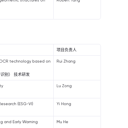
eometric structures on
Robert Tang
项目负责人
 OCR technology based on
Rui Zhang
识别） 技术研发
ty
Lu Zong
esearch (ESG-VI)
Yi Hong
ng and Early Warning
Mu He