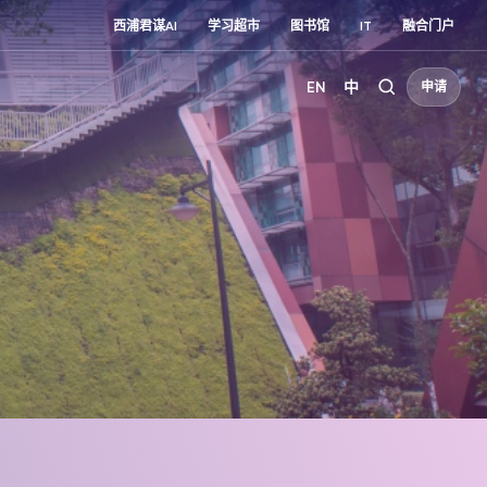
西浦君谋AI
学习超市
图书馆
IT
融合门户
EN
中
申请