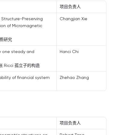
项目负责人
 Structure-Preserving
Changjian Xie
tion of Micromagnetic
质研究
y one steady and
Hanci Chi
 Ricci 孤立子的构造
ility of financial system
Zhehao Zhang
项目负责人