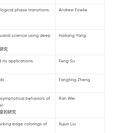
logical phase transitions
Andrew Fowlie
uarial science using deep
Hailiang Yang
研究
 its applications
Feng Su
ds
Fangting Zheng
asymptotical behaviors of
Ran Wei
el
变的研究
acking edge colorings of
Xujun Liu