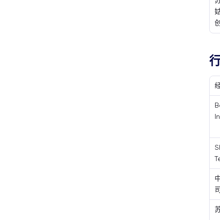
B
I
S
T