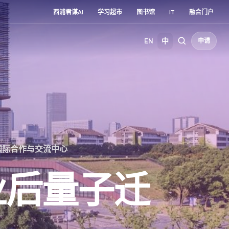
西浦君谋AI
学习超市
图书馆
IT
融合门户
EN
中
申请
国际合作与交流中心
业后量子迁