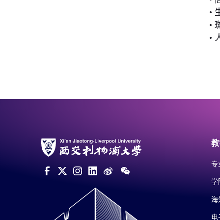
•
•
•
教
专
学
海
电