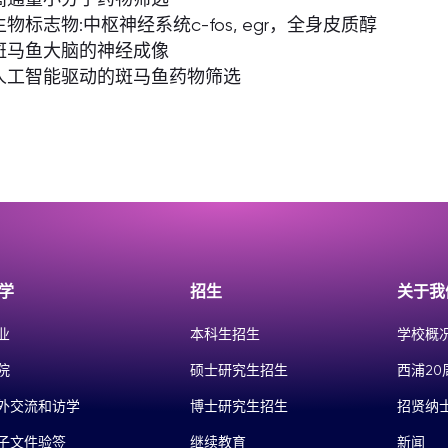
 生物标志物:中枢神经系统c-fos, egr，全身皮质醇
 斑马鱼大脑的神经成像
 人工智能驱动的斑马鱼药物筛选
学
招生
关于我
业
本科生招生
学校概
院
硕士研究生招生
西浦20
外交流和访学
博士研究生招生
招贤纳
子文件验签
继续教育
新闻