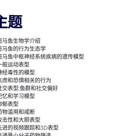
主题
 斑马鱼生物学介绍
 斑马鱼的行为生态学
 斑马鱼中枢神经系统疾病的遗传模型
 一般运动表型
 神经毒性的模型
 焦虑和恐惧相关的行为
 社交表型:鱼群和社交偏好
 记忆和学习模型
 抑郁表型
 药物滥用和戒断
 攻击性和大胆表型
 先进的视频跟踪和3D表型
 高通量小分子药物筛选