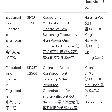
Hardwick
(U
oL)
Electrical
SFXJT
Research on
Huiqing Wen
and
U2505
Modulation and
文辉
Electroni
Control of Low
清
(XJTLU)
c
Switching Frequency
Yingjie
Engineeri
High Power Grid
He 何英
ng
Connected Inverter低
杰
(XJTU)
电气与电
开关频率并网逆变器暂
Lin
子工程
态优化控制技术研究
Jiang
(UoL)
Electrical
SFXJT
Quantum Deep
Yuanjian
and
U2506
Reinforcement
Li 李元
Electroni
Learning-Aided
健
(XJTLU)
c
Resource
Xin Chen 陈
Engineeri
Coordination for
欣
(XJTU)
n
Energy-Efficient 6G
Yi
电气与电
Networks量子深度强化
Huang
(UoL)
子工程
学习辅助的节能 6G 网