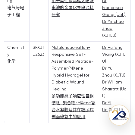
ng
用于柔性多晶硅太阳能
Dr
电气与电
电池的金属化导电涂料
Francesco
子工程
研究
Giorgi (UoL)
Dr Yinchao
Zhao
(XJTLU)
Chemistr
SFXJT
Multifunctional Ion-
Dr Huifeng
y
U2623
Responsive Self-
Wang
(XJTL
化学
Assembled Peptide-
U)
Polymer/MXene
Dr Yu
Hybrid Hydrogel for
Zhou
(XJTU)
Diabetic Wound
Dr William
Healing
Sharratt
(Uo
多功能离子响应性自组
L)
装肽
–
聚合物
/MXene
复
Dr Yi
合水凝胶及其在糖尿病
Lin
(XJTLU)
创面修复中的应用