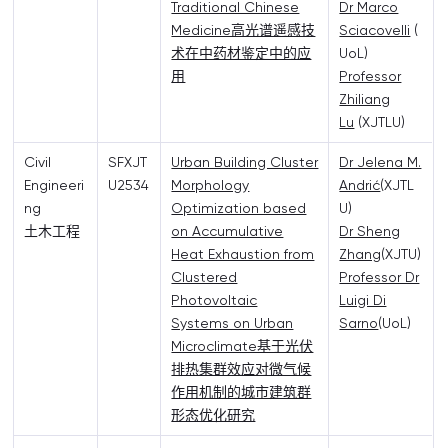
Traditional Chinese
Dr Marco
Medicine高光谱遥感技
Sciacovelli
(
术在中药材鉴定中的应
UoL)
用
Professor
Zhiliang
Lu
(XJTLU)
Civil
SFXJT
Urban Building Cluster
Dr Jelena M.
Engineeri
U2534
Morphology
Andrić
(XJTL
ng
Optimization based
U)
土木工程
on Accumulative
Dr Sheng
Heat Exhaustion from
Zhang
(XJTU)
Clustered
Professor Dr
Photovoltaic
Luigi Di
Systems on Urban
Sarno
(UoL)
Microclimate基于光伏
排热集群效应对微气候
作用机制的城市建筑群
形态优化研究