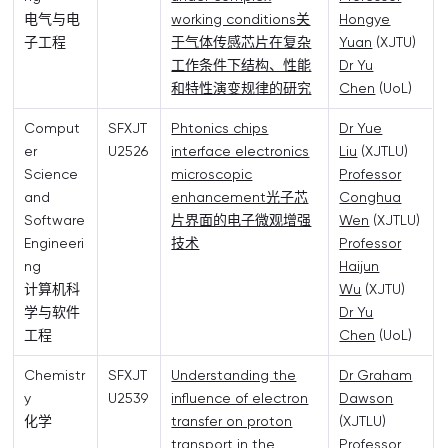
电气与电
working conditions关
Hongye
子工程
于气体传感芯片在复杂
Yuan
(XJTU)
工作条件下结构、性能
Dr Yu
和特性演变规律的研究
Chen
(UoL)
Comput
SFXJT
Phtonics chips
Dr Yue
er
U2526
interface electronics
Liu
(XJTLU)
Science
microscopic
Professor
and
enhancement光子芯
Conghua
Software
片界面的电子微观增强
Wen
(XJTLU)
Engineeri
技术
Professor
ng
Haijun
计算机科
Wu
(XJTU)
学与软件
Dr Yu
工程
Chen
(UoL)
Chemistr
SFXJT
Understanding the
Dr Graham
y
U2539
influence of electron
Dawson
化学
transfer on proton
(XJTLU)
transport in the
Professor