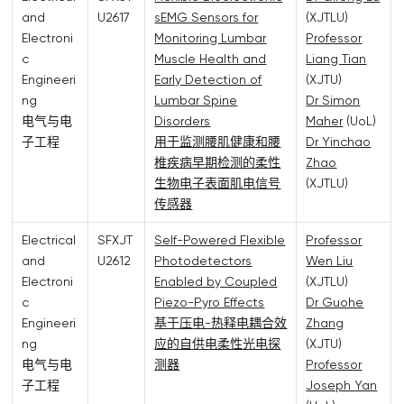
and
U2617
sEMG Sensors for
(XJTLU)
Electroni
Monitoring Lumbar
Professor
c
Muscle Health and
Liang Tian
Engineeri
Early Detection of
(XJTU)
ng
Lumbar Spine
Dr Simon
电气与电
Disorders
Maher
(UoL)
子工程
用于监测腰肌健康和腰
Dr Yinchao
椎疾病早期检测的柔性
Zhao
生物电子表面肌电信号
(XJTLU)
传感器
Electrical
SFXJT
Self-Powered Flexible
Professor
and
U2612
Photodetectors
Wen Liu
Electroni
Enabled by Coupled
(XJTLU)
c
Piezo-Pyro Effects
Dr Guohe
Engineeri
基于压电-热释电耦合效
Zhang
ng
应的自供电柔性光电探
(XJTU)
电气与电
测器
Professor
子工程
Joseph Yan