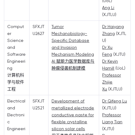
(UoL)
Ang Li
(XJTLU)
Comput
SFXJT
Tumor
Dr Haiyang
er
U2627
Mechanobiology-
Zhang
(XJTL
Science
Specific Database
U)
and
and Invasion
Dr Xu
Software
Mechanism Modeling
Feng
(XJTU)
Engineeri
AI 赋能力医学数据库与
Dr Kevin
ng
肿瘤侵袭机制建模
Hamill
(UoL)
计算机科
Professor
学与软件
Zhijie
工程
Xu
(XJTLU)
Electrical
SFXJT
Development of
Dr Qifeng Lu
and
U2521
metallized electrode
(XJTLU)
Electroni
conductive paste for
Professor
c
flexible crystalline
Liang Tian
Engineeri
silicon solar cells
(XJTU)