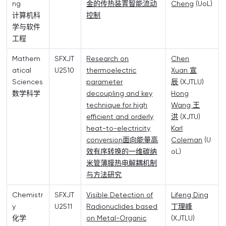
ng
金的传热装置智能流动
Cheng
(UoL)
计算机科
控制
学与软件
工程
Mathem
SFXJT
Research on
Chen
atical
U2510
thermoelectric
Xuan 宣
Sciences
parameter
辰
(XJTLU)
数学科学
decoupling and key
Hong
technique for high
Wang 王
efficient and orderly
洪
(XJTU)
heat-to-electricity
Karl
conversion面向能量高
Coleman
(U
效有序转换的一维碳纳
oL)
米管薄膜热电解耦机制
与方法研究
Chemistr
SFXJT
Visible Detection of
Lifeng Ding
y
U2511
Radionuclides based
丁理峰
化学
on Metal-Organic
(XJTLU)