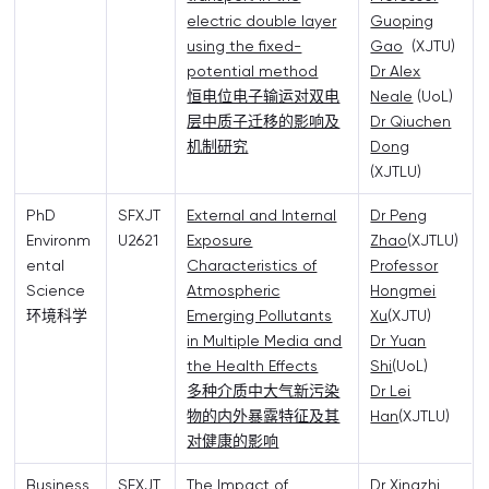
electric double layer
Guoping
using the fixed-
Gao
(XJTU)
potential method
Dr Alex
恒电位电子输运对双电
Neale
(UoL)
层中质子迁移的影响及
Dr Qiuchen
机制研究
Dong
(XJTLU)
PhD
SFXJT
External and Internal
Dr Peng
Environm
U2621
Exposure
Zhao
(XJTLU)
ental
Characteristics of
Professor
Science
Atmospheric
Hongmei
环境科学
Emerging Pollutants
Xu
(XJTU)
in Multiple Media and
Dr Yuan
the Health Effects
Shi
(UoL)
多种介质中大气新污染
Dr Lei
物的内外暴露特征及其
Han
(XJTLU)
对健康的影响
Business
SFXJT
The Impact of
Dr Xingzhi