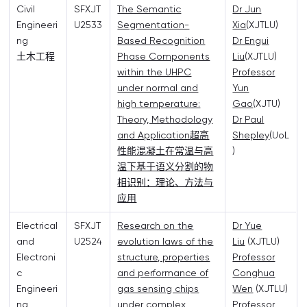
Civil
SFXJT
The Semantic
Dr Jun
Engineeri
U2533
Segmentation-
Xia
(XJTLU)
ng
Based Recognition
Dr Engui
土木工程
Phase Components
Liu
(XJTLU)
within the UHPC
Professor
under normal and
Yun
high temperature:
Gao
(XJTU)
Theory, Methodology
Dr Paul
and Application
超高
Shepley
(UoL
性能混凝土在常温与高
)
温下基于语义分割的物
相识别：理论、方法与
应用
Electrical
SFXJT
Research on the
Dr Yue
and
U2524
evolution laws of the
Liu
(XJTLU)
Electroni
structure, properties
Professor
c
and performance of
Conghua
Engineeri
gas sensing chips
Wen
(XJTLU)
ng
under complex
Professor