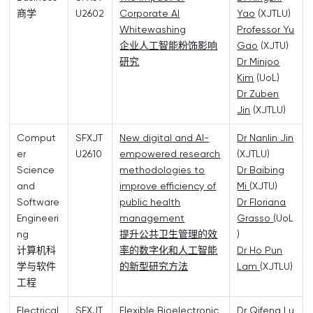
商学
U2602
Corporate AI
Yao
(XJTLU)
Whitewashing
Professor Yu
企业人工智能粉饰影响
Gao
(XJTU)
研究
Dr Minjoo
Kim
(UoL)
Dr Zuben
Jin
(XJTLU)
Comput
SFXJT
New digital and AI-
Dr Nanlin Jin
er
U2610
empowered research
(XJTLU)
Science
methodologies to
Dr Baibing
and
improve efficiency of
Mi
(XJTU)
Software
public health
Dr Floriana
Engineeri
management
Grasso
(UoL
ng
提升公共卫生管理的效
)
计算机科
率的数字化和人工智能
Dr Ho Pun
学与软件
的新型研究方法
Lam
(XJTLU)
工程
Electrical
SFXJT
Flexible Bioelectronic
Dr Qifeng Lu