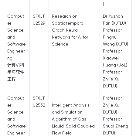
)
Comput
SFXJT
Research on
Dr Yushan
er
U2529
Spatiotemporal
Pan
(XJTLU)
Science
Graph Neural
Professor
and
Networks for AI for
Pinghui
Software
Science
Wang
(XJTU)
Engineeri
Professor
ng
Xiaowei
计算机科
Huang
(UoL)
学与软件
Professor
工程
Zhijie Xu
(XJTLU)
Comput
SFXJT
Professor
er
U2532
Intelligent Analysis
Zhijie Xu
Science
and Simulation
(XJTLU)
and
Algorithm of Gas-
Professor
Software
Liquid-Solid Coupled
Shuai Zheng
Engineeri
Flow Field
(XJTU)