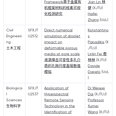
Framework基于金属有
Jian Lin 林
机框架材料的核素可视
健
(XJTU)
化检测研究
Haifei
Zhang
(UoL)
Civil
SFXJT
Direct numerical
Konstantino
Engineeri
U2512
simulation of droplet
s
ng
impact on
Papadikis
(X
土木工程
deformable porous
JTLU)
media at pore scale
Linlin Fei 费
液滴撞击可变性多孔介
林林
(XJTU)
质的孔隙尺度直接数值
Davide
模拟
Dapelo
(UoL
)
Biologica
SFXJT
Application of
Dr Weiwei
l
U2537
Hyperspectral
Dai
(XJTLU)
Sciences
Remote Sensing
Professor
生物科学
Technology in the
Xumei
Identification of
Wang
(XJTU)