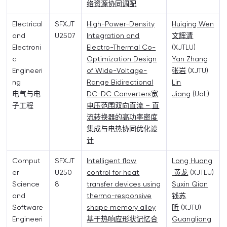
络资源协同调配
Electrical
SFXJT
High-Power-Density
Huiqing Wen
and
U2507
Integration and
文辉清
Electroni
Electro-Thermal Co-
(XJTLU)
c
Optimization Design
Yan Zhang
Engineeri
of Wide-Voltage-
张岩
(XJTU)
ng
Range Bidirectional
Lin
电气与电
DC-DC Converters宽
Jiang
(UoL)
子工程
电压范围双向直流 – 直
流转换器的高功率密度
集成与电热协同优化设
计
Comput
SFXJT
Intelligent flow
Long Huang
er
U250
control for heat
黄龙
(XJTLU)
Science
8
transfer devices using
Suxin Qian
and
thermo-responsive
钱苏
Software
shape memory alloy
昕
(XJTU)
Engineeri
基于热响应形状记忆合
Guangliang