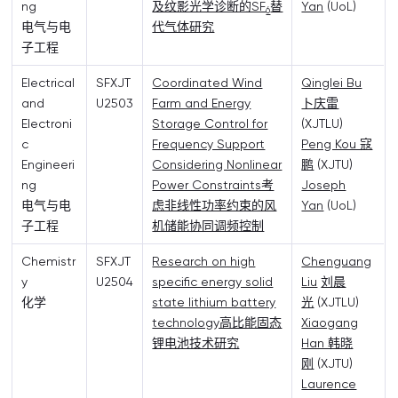
ng
及纹影光学诊断的SF
替
Yan
(UoL)
6
电气与电
代气体研究
子工程
Electrical
SFXJT
Coordinated Wind
Qinglei Bu
and
U2503
Farm and Energy
卜庆雷
Electroni
Storage Control for
(XJTLU)
c
Frequency Support
Peng Kou 寇
Engineeri
Considering Nonlinear
鹏
(XJTU)
ng
Power Constraints考
Joseph
电气与电
虑非线性功率约束的风
Yan
(UoL)
子工程
机储能协同调频控制
Chemistr
SFXJT
Research on high
Chenguang
y
U2504
specific energy solid
Liu
刘晨
化学
state lithium battery
光
(XJTLU)
technology高比能固态
Xiaogang
锂电池技术研究
Han 韩晓
刚
(XJTU)
Laurence