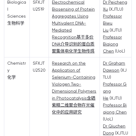
Biologica
SFXJT
Electrochemical
Dr Peicheng
l
U2519
Biosensing of Protein
Xu
(XJTLU)
Sciences
Aggregates Using
Professor
生物科学
Multivalent DNA-
Biwu
Mediated
Liu
(XJTU)
Recognition基于多价
Professor
DNA介导识别的蛋白质
Biqiong
聚集体电化学生物传感
Chen
(UoL)
Chemistr
SFXJT
Research on the
Dr Graham
y
U2520
Application of
Dawson
(XJ
化学
Selenium-Containing
TLU)
Viologen Two-
Professor G
Dimensional Polymers
ang
in Photocatalysis含硒
He
(XJTU)
紫精二维聚合物在光催
Professor Bi
化中的应用研究
qiong Chen
(UoL)
Dr Qiuchen
Dong
(XJTLU