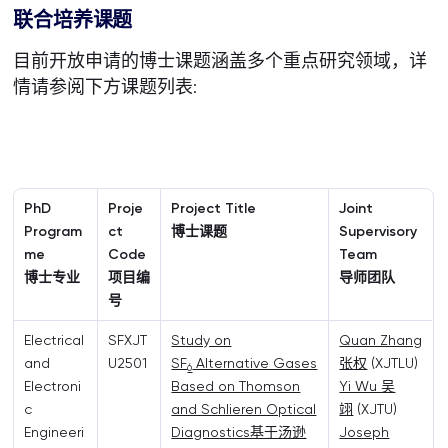
联合培养课题
目前开放申请的博士课题涵盖多个重点研究领域，详
情请参阅下方课题列表:
PhD
Proje
Project Title
Joint
Program
ct
博士课题
Supervisory
me
Code
Team
博士专业
项目编
导师团队
号
Electrical
SFXJT
Study on
Quan Zhang
and
U2501
SF
Alternative Gases
张权
(XJTLU)
6
Electroni
Based on Thomson
Yi Wu 吴
c
and Schlieren Optical
翊
(XJTU)
Engineeri
Diagnostics基于汤逊
Joseph