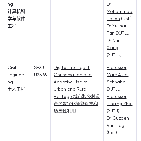
ng
Dr
计算机科
Mohammad
学与软件
Hasan
(UoL)
工程
Dr Yushan
Pan
(XJTLU)
Dr Nan
Xiang
(XJTLU)
Civil
SFXJT
Digital Intelligent
Professor
Engineeri
U2536
Conservation and
Marc Aurel
ng
Adaptive Use of
Schnabel
土木工程
Urban and Rural
(XJTLU)
Heritage
城市和乡村遗
Professor
产的数字化智能保护和
Binqing Zhai
适应性利用
(XJTU)
Dr Guzden
Varinlioglu
(UoL)