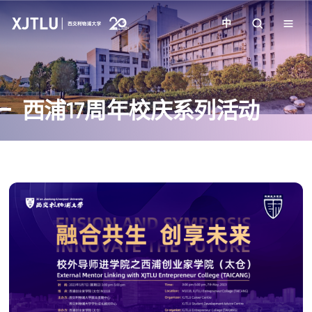
中
教学
西浦17周年校庆系列活动
招生
科研
学院
校园生活
关于我们