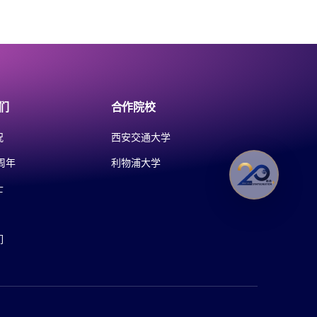
们
合作院校
况
西安交通大学
周年
利物浦大学
士
们