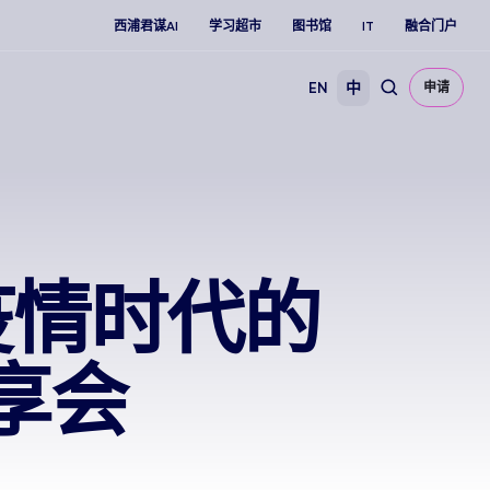
西浦君谋AI
学习超市
图书馆
IT
融合门户
EN
中
申请
疫情时代的
享会