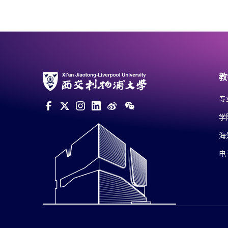
教
专
学
海
电