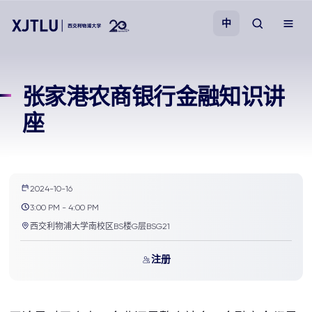
中
教学
张家港农商银行金融知识讲
座
招生
科研
2024-10-16
学院
3:00 PM - 4:00 PM
西交利物浦大学南校区BS楼G层BSG21
校园生活
注册
关于我们