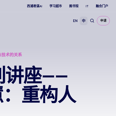
西浦君谋AI
学习超市
图书馆
IT
融合门户
EN
中
申请
类与技术的关系
系列讲座——
慧：重构人