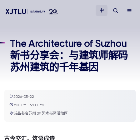
中
教学
The Architecture of Suzhou
新书分享会：与建筑师解码
招生
苏州建筑的千年基因
科研
学院
2026-05-22
7:00 PM - 9:00 PM
校园生活
诚品书店苏州 3F 艺术书区活动区
关于我们
古今交汇，筑语成诗