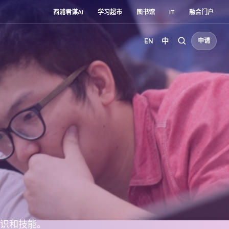
西浦君谋AI
学习超市
图书馆
IT
融合门户
EN
中
申请
识和技能。