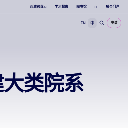
西浦君谋AI
学习超市
图书馆
IT
融合门户
EN
中
申请
建大类院系