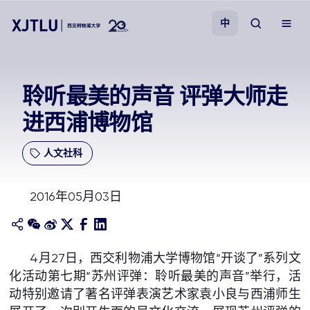
中
教学
聆听最美的声音 评弹大师走
进西浦博物馆
招生
人文社科
科研
2016年05月03日
学院
校园生活
4月27日，西交利物浦大学博物馆“开谈了”系列文
化活动第七期“苏州评弹：聆听最美的声音”举行，活
关于我们
动特别邀请了著名评弹表演艺术家袁小良与西浦师生