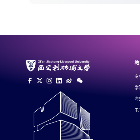
业精神”为主题，邀请国内...
教
专
学
海
电