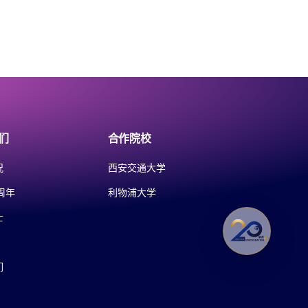
们
合作院校
况
西安交通大学
周年
利物浦大学
士
们