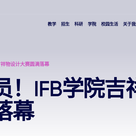
教学
招生
科研
学院
校园生活
关于我
吉祥物设计大赛圆满落幕
员！IFB学院吉
落幕