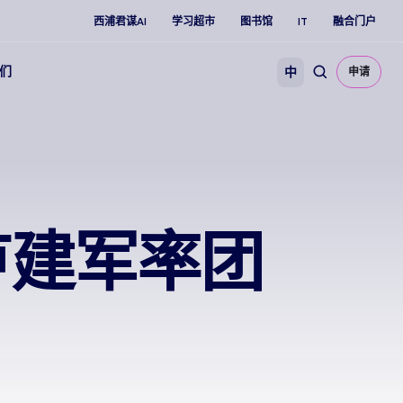
西浦君谋AI
学习超市
图书馆
IT
融合门户
们
中
申请
卢建军率团