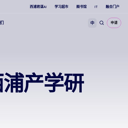
西浦君谋AI
学习超市
图书馆
IT
融合门户
们
中
申请
西浦产学研