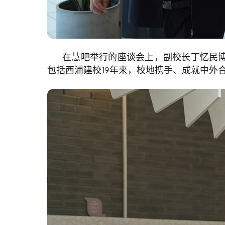
在慧吧举行的座谈会上，副校长丁忆民博
包括西浦建校19年来，校地携手、成就中外