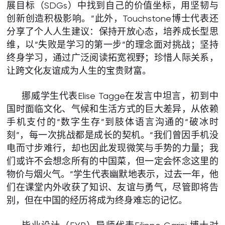
展目标（SDGs）中找到自己的价值坐标，用坚韧与
创新创造积极影响。”此外，Touchstone博士代表还
分享了个人人生建议：保持开放心态，培养成长型思
维，以“失败是学习的第一步”的理念面对挑战；坚持
终身学习，通过广泛阅读拓宽视野；珍惜人际关系，
让跨文化友谊成为人生的宝贵财富。
挪威学生代表Elise Tagge在发言中坦言，初到中
国时面临文化、气候和生活方式的巨大差异，从依赖
手机支付的“数字生存”到肢体语言沟通的“破冰时
刻”，每一次挑战都是成长的契机。“我们曾因手机没
电而寸步难行，却也因此发现微笑与手势的力量；我
们或许不会想念所有的中国菜，但一定会怀念这里的
物价与烟火气。”学生代表幽默地表示，过去一年，他
们在课堂内外收获了知识、友谊与勇气，尽管即将告
别，但在中国的经历将成为终身难忘的记忆。