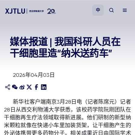
中
教学
媒体报道 | 我国科研人员在
干细胞里造“纳米送药车”
招生
科研
2026年04月03日
学院
新华社客户端南京3月28日电（记者陈席元）记者
校园生活
28日从西交利物浦大学获悉，该校药学院阮刚团队在
干细胞再生疗法领域取得新进展。他们研制的新型纳
关于我们
米颗粒就像在快递小车里加装货架，让干细胞产生的
外泌体携带更多药物分子。相关成果近日由国际学术