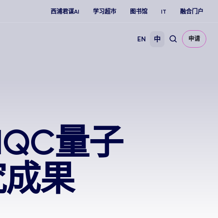
西浦君谋AI
学习超市
图书馆
IT
融合门户
EN
中
申请
/IQC量子
究成果