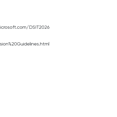
crosoft.com/DSIT2026
m
ion%20Guidelines.html
m