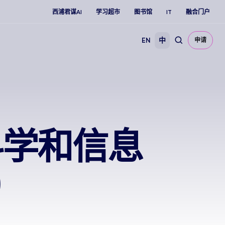
西浦君谋AI
学习超市
图书馆
IT
融合门户
EN
中
申请
据科学和信息
)