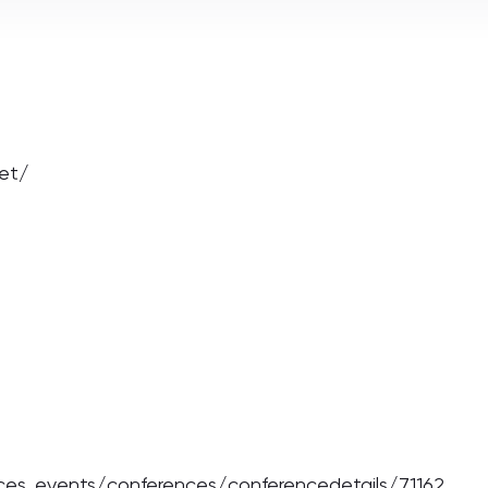
et/
nces_events/conferences/conferencedetails/71162