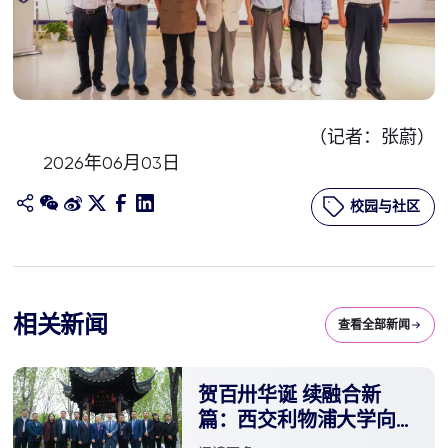
（记者：张蔚）
2026年06月03日
校园与社区
相关新闻
查看全部新闻
贺百卅华诞 续融合新
篇：西交利物浦大学向西
安交通大学捐赠“西浦亭”