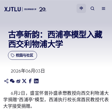
中
教学
古亭新韵：西浦亭模型入藏
西交利物浦大学
招生
校园与社区
科研
2026年06月03日
学院
校园生活
6月2日，盛宣怀曾孙盛承懋教授向西交利物浦大
学捐赠“西浦亭”模型，西浦执行校长席酉民教授代表
关于我们
大学接受捐赠。