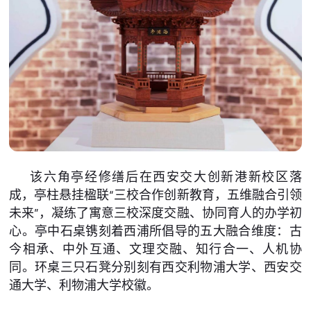
该六角亭经修缮后在西安交大创新港新校区落
成，亭柱悬挂楹联“三校合作创新教育，五维融合引领
未来”，凝练了寓意三校深度交融、协同育人的办学初
心。亭中石桌镌刻着西浦所倡导的五大融合维度：古
今相承、中外互通、文理交融、知行合一、人机协
同。环桌三只石凳分别刻有西交利物浦大学、西安交
通大学、利物浦大学校徽。