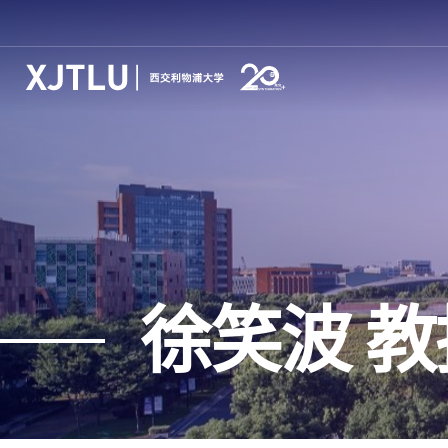
徐笑波 教