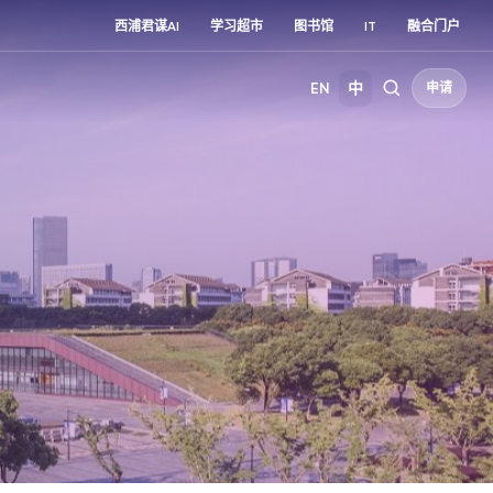
西浦君谋AI
学习超市
图书馆
IT
融合门户
EN
中
申请