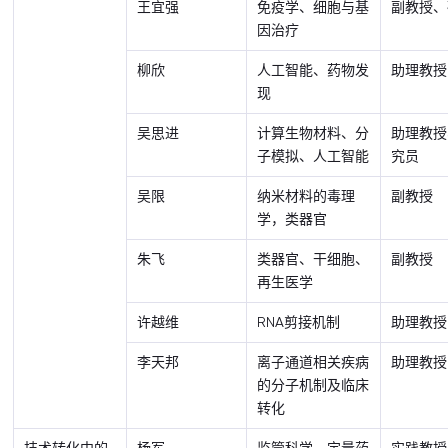
王宜强
免疫学、细胞与基
副教授、
因治疗
柳欣
人工智能、药物发
助理教授
现
吴思进
计算生物材料、分
助理教授
子模拟、人工智能
究员
吴限
纳米材料的毒理
副教授
学，类器官
朱飞
类器官、干细胞、
副教授
再生医学
许越维
RNA剪接机制
助理教授
李天邦
离子通道相关疾病
助理教授
的分子机制及临床
转化