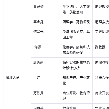
黄戴赟
生物统计、人工智
助理教授
能、药物发现
辜金鑫
药理学、药物发现
助理教授
何晋元
免疫细胞治疗，基
实践助理
因工程
何源
免疫学，疫苗和抗
副教授
病毒药物研发
唐笑雨
临床实验的生物统
助理教授
计设计分析
管理人员
占婷
知识产权、产业转
科研合作
化
万轶旻
商业开发、教育管
商业开发
理
何卓美
教育管理
学术活动