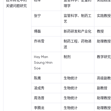
技术转化中的
杨军
监管科学、定量药
实践教授
关键问题研究
理学
张宁
监管科学、制药工
实践教授
艺
傅磊
新药研发和产业化
教授
乔祎雪
制药工程、药物递
助理教授
送
Hay Man
制剂
教学研究
Saung Hnin
Soe
陈鹰
生物统计
高级副教
凌成秀
生物统计
副教授
周浩晋
生物统计
助理教授
李腾龙
生物统计
助理教授