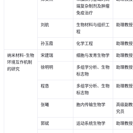
端复杂制剂及肿瘤
免疫治疗
刘航
生物材料与组织工
助理教授
程
孙玉霞
化学工程
助理教授
纳米材料-生物
宋建瑞
细胞与发育生物学
助理教授
环境互作机制
徐明明
多组学分析、生物
助理教授
的研究
标志物
程恳
多组学分析、生物
助理教授
标志物
张曦
胞内传输生物学
高级副教
究员
郭斌
运动系统生物学
助理教授