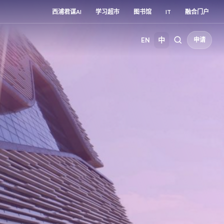
西浦君谋AI
学习超市
图书馆
IT
融合门户
EN
中
申请