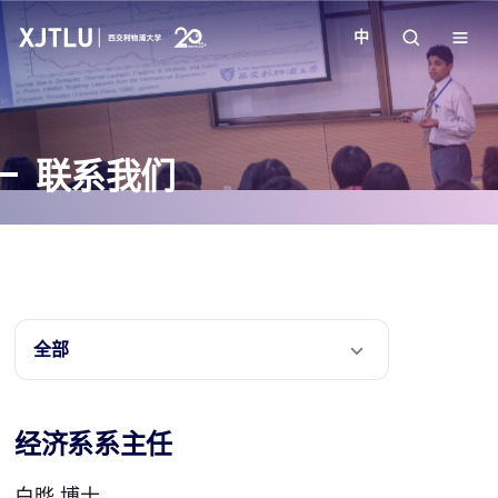
中
教学
联系我们
招生
科研
学院
全部
校园生活
经济系系主任
关于我们
白晔 博士