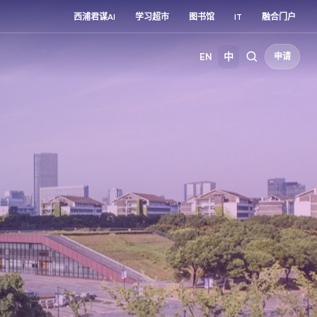
西浦君谋AI
学习超市
图书馆
IT
融合门户
EN
中
申请