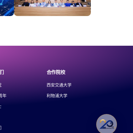
们
合作院校
况
西安交通大学
周年
利物浦大学
士
们