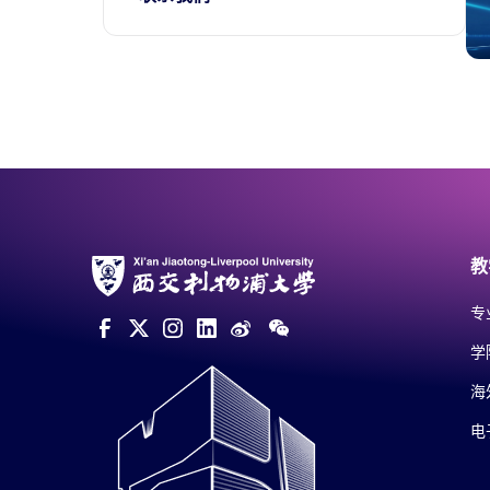
教
专
学
海
电