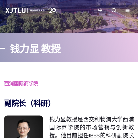
中
教学
钱力显 教授
招生
科研
西浦国际商学院
学院
副院长（科研）
校园生活
钱力显教授是西交利物浦大学西浦
关于我们
国际商学院的市场营销与创新教
授。他目前担任IBSS的科研副院长