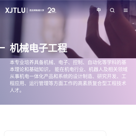
中
教学
机械电子工程
招生
本专业培养具备机械、电子、控制、自动化等学科的基
本理论和基础知识， 能在机电行业、机器人及相关领域
科研
从事机电一体化产品和系统的设计制造、研究开发、工
程应用、运行管理等方面工作的高素质复合型工程技术
学院
人才。
校园生活
关于我们