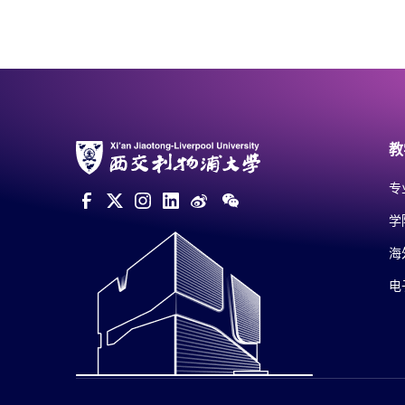
教
专
学
海
电