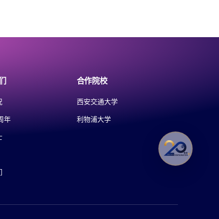
们
合作院校
况
西安交通大学
周年
利物浦大学
士
们