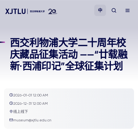
中
教学
西交利物浦大学二十周年校
庆藏品征集活动 ——“廿载融
招生
新·西浦印记”全球征集计划
科研
学院
2026-01-01 12:00 AM
2026-12-31 12:00 AM
校园生活
线上线下
museum@xjtlu.edu.cn
关于我们