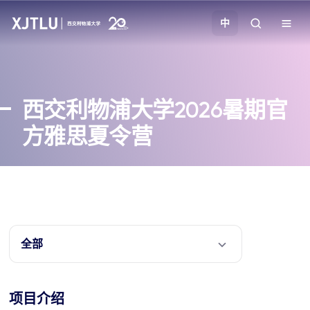
中
教学
西交利物浦大学2026暑期官
招生
方雅思夏令营
科研
学院
校园生活
全部
关于我们
项目介绍