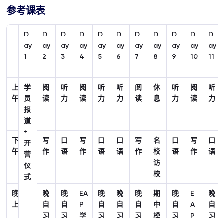
参考课表
D
D
D
D
D
D
D
D
D
D
D
ay
ay
ay
ay
ay
ay
ay
ay
ay
ay
ay
1
2
3
4
5
6
7
8
9
10
11
上
学
阅
听
阅
听
听
阅
休
听
阅
听
午
员
读
力
读
力
力
读
息
力
读
力
报
道
+
下
写
口
写
口
口
写
名
口
写
口
开
午
作
语
作
语
语
作
校
语
作
语
营
访
仪
校
式
晚
晚
晚
EA
晚
晚
晚
期
晚
E
晚
上
自
自
P
自
自
自
中
自
A
自
习
习
学
习
习
习
模
习
P
习