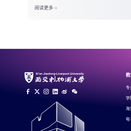
听最美的声音”举行，活动特别邀请了著
阅读更多
名评弹表演艺术家袁小良与西浦师生展
开了一次别开生面的吴...
教
专
学
海
电