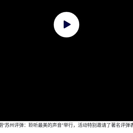
七期“苏州评弹：聆听最美的声音”举行，活动特别邀请了著名评