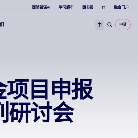
西浦君谋AI
学习超市
图书馆
IT
融合门户
们
中
申请
金项目申报
列研讨会