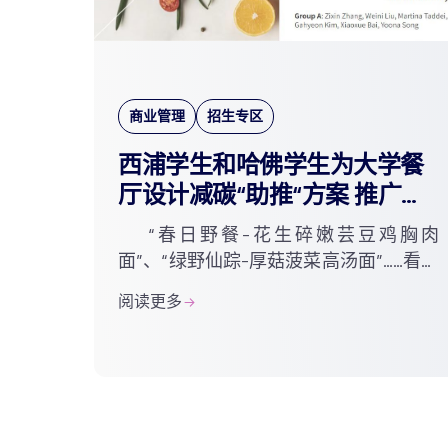
商业管理
招生专区
西浦学生和哈佛学生为大学餐
厅设计减碳“助推“方案 推广可
持续健康饮食
“春日野餐-花生碎嫩芸豆鸡胸肉
面”、“绿野仙踪-厚菇菠菜高汤面”……看到
这样的菜单，你会不会有欲望想要尝试
阅读更多
一下？餐厅的肉食区灯光偏冷色调，素
食区则用了暖光源，温暖的...