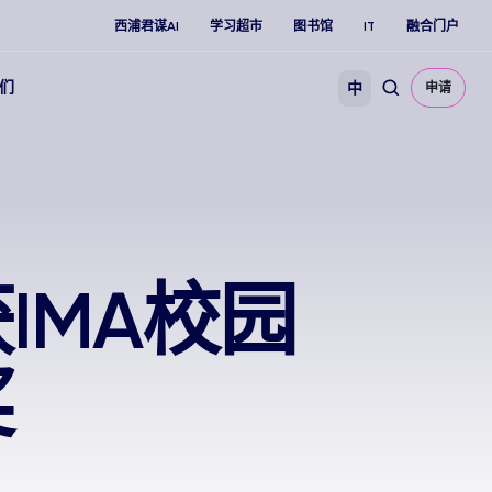
西浦君谋AI
学习超市
图书馆
IT
融合门户
们
中
申请
IMA校园
奖