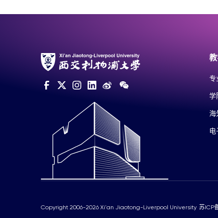
教
专
学
海
电
Copyright 2006-2026 Xi'an Jiaotong-Liverpool University
苏ICP备