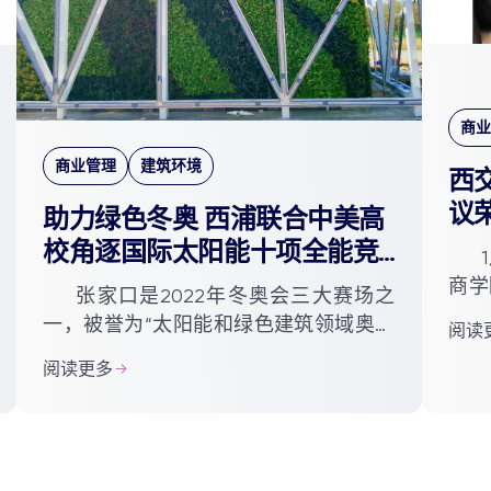
商业
商业管理
建筑环境
西
议
助力绿色冬奥 西浦联合中美高
校角逐国际太阳能十项全能竞
赛
商学
张家口是2022年冬奥会三大赛场之
中拔
一，被誉为“太阳能和绿色建筑领域奥运
阅读
国企
会”的国际太阳能十项全能竞赛也在这里
阅读更多
任。
举行。冬奥会期间，由第三届中国国际
太阳能十项全能竞赛15支...