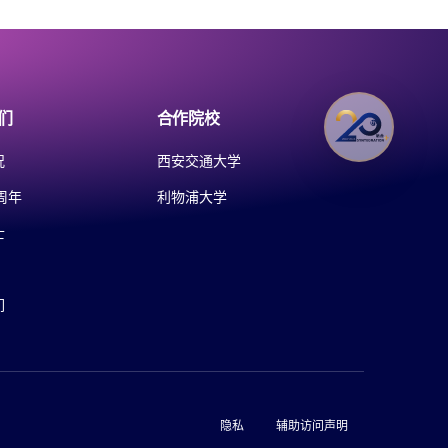
们
合作院校
况
西安交通大学
周年
利物浦大学
士
们
隐私
辅助访问声明