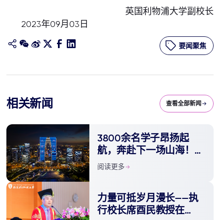
英国利物浦大学副校长
2023年09月03日
要闻聚焦
相关新闻
查看全部新闻
3800余名学子昂扬起
航，奔赴下一场山海！西
交利物浦大学举办2023
阅读更多
年夏季毕业典礼
力量可抵岁月漫长——执
行校长席酉民教授在