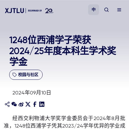
中
教学
1248位西浦学子荣获
2024/25年度本科生学术奖
招生
学金
科研
校园与社区
学院
2024年09月10日
校园生活
关于我们
经西交利物浦大学奖学金委员会于
2024
年
8
月批
准，
1248
位西浦学子凭其
2023/24
学年优异的学业成