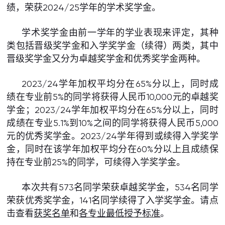
绩，荣获
2024/25
学年的学术奖学金。
学术奖学金由前一学年的学业表现来评定，其种
类包括晋级奖学金和入学奖学金（续得）两类，其中
晋级奖学金又分为卓越奖学金和优秀奖学金两种。
2023/24
学年加权平均分在
65%
分以上，同时成
绩在专业前
5%
的同学将获得人民币
10,000
元的卓越奖
学金；
2023/24
学年加权平均分在
65%
分以上，同时
成绩在专业
5.1%
到
10%
之间的同学将获得人民币
5,000
元的优秀奖学金。
2023/24
学年得到或续得入学奖学
金，同时在该学年加权平均分在
60%
分以上且成绩保
持在专业前
25%
的同学，可续得入学奖学金。
本次共有
573
名同学荣获卓越奖学金，
534
名同学
荣获优秀奖学金，
141
名同学续得了入学奖学金。请点
击查看
获奖名单
和
各专业最低授予标准
。