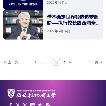
年3月）
2022年4月1日
借不确定世界锻造追梦翅
膀——执行校长致西浦全
体学生的一封信
2022年3月24日
1
...
11
12
13
14
上一页
下一页