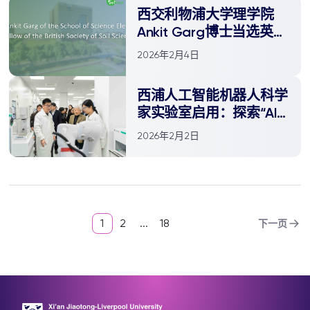
西交利物浦大学理学院
Ankit Garg博士当选英国
土壤科学学会会士
2026年2月4日
西浦人工智能机器人科学
家实验室启用：探索“AI
驱动科学发现”的新范式
2026年2月2日
1
2
...
18
下一页