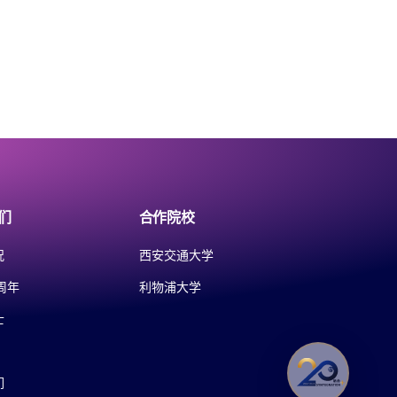
们
合作院校
况
西安交通大学
周年
利物浦大学
士
们