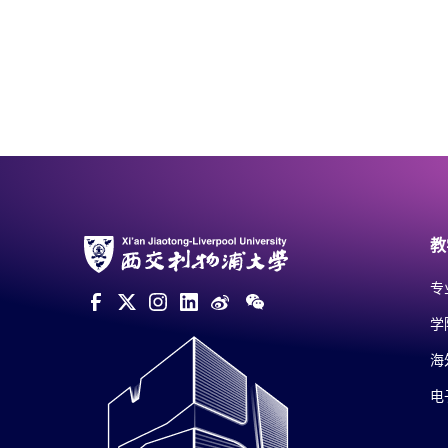
教
专
学
海
电