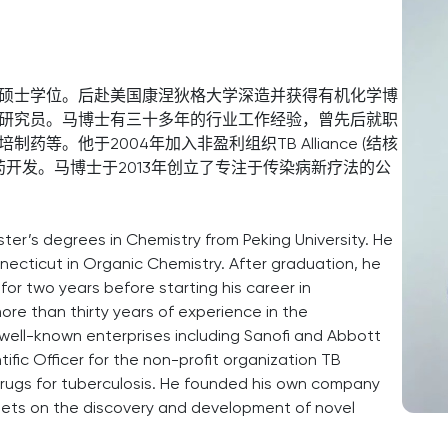
硕士学位。后赴美国康涅狄格大学深造并获得有机化学博
研究员。马博士有三十多年的行业工作经验，曾先后就职
。他于2004年加入非盈利组织TB Alliance (结核
药开发。马博士于2013年创立了专注于传染病新疗法的公
ter’s degrees in Chemistry from Peking University. He
necticut in Organic Chemistry. After graduation, he
for two years before starting his career in
re than thirty years of experience in the
 well-known enterprises including Sanofi and Abbott
ific Officer for the non-profit organization TB
drugs for tuberculosis. He founded his own company
rgets on the discovery and development of novel