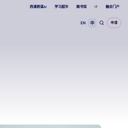
西浦君谋AI
学习超市
图书馆
IT
融合门户
EN
中
申请