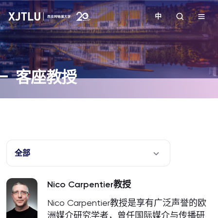
中
教学
客座教授
招生
科研
学院
全部
校园生活
Nico Carpentier教授
关于我们
Nico Carpentier教授是享有广泛声誉的欧
洲媒介研究学者，曾任国际媒介与传播研