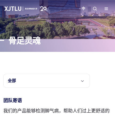
中
教学
骨足灵魂
招生
科研
学院
全部
校园生活
团队寄语
关于我们
我们的产品能够检测脚气病，帮助人们过上更舒适的