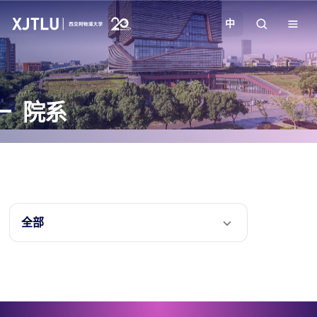
中
教学
院系
招生
科研
学院
全部
校园生活
关于我们