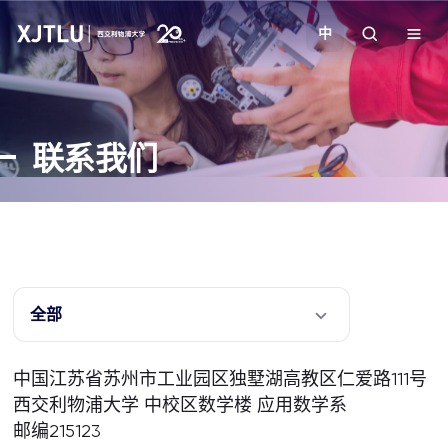
中
教学
联系我们
招生
科研
学院
全部
校园生活
中国江苏省苏州市工业园区独墅湖高教区仁爱路111号
西交利物浦大学 中校区数学楼 应用数学系
关于我们
邮编215123