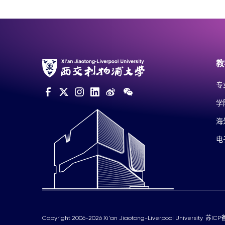
教
专
学
海
电
Copyright 2006-2026 Xi'an Jiaotong-Liverpool University
苏ICP备