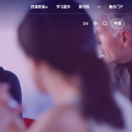
西浦君谋AI
学习超市
图书馆
IT
融合门户
EN
中
申请