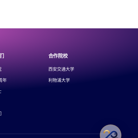
们
合作院校
况
西安交通大学
周年
利物浦大学
士
们