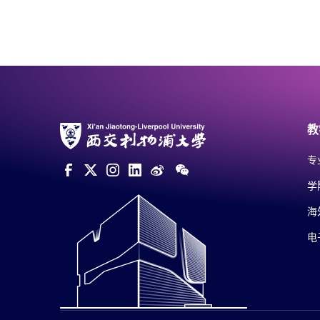
教
专
学
海
电