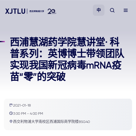
中
教学
西浦慧湖药学院慧讲堂· 科
普系列：英博博士带领团队
招生
实现我国新冠病毒mRNA疫
科研
苗“零”的突破
学院
校园生活
2021-01-18
3:00 PM - 4:00 PM
西交利物浦大学南校区西浦国际商学院楼BSG40
关于我们