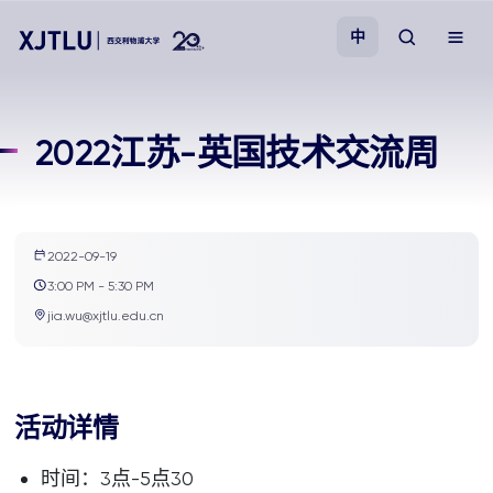
中
教学
2022江苏-英国技术交流周
招生
科研
2022-09-19
3:00 PM - 5:30 PM
学院
jia.wu@xjtlu.edu.cn
校园生活
活动详情
关于我们
时间：3点-5点30